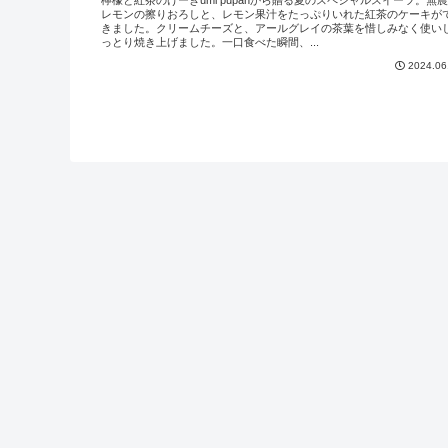
檸檬と紅茶のけーきumi pupanから贈る夏のスペシャルスイーツ。無
レモンの擦りおろしと、レモン果汁をたっぷりいれた紅茶のケーキが
きました。クリームチーズと、アールグレイの茶葉を惜しみなく使い
っとり焼き上げました。一口食べた瞬間、...
2024.06