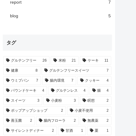
report
7
blog
5
タグ
グルテンフリー
26
米粉
21
ケーキ
11
健康
8
グルテンフリースイーツ
7
ウミプパン
7
腸内環境
7
クッキー
4
パウンドケーキ
4
グルテンレス
4
腸
4
スイーツ
3
小麦粉
3
瞑想
2
ポップアップショップ
2
小麦不使用
2
善玉菌
2
腸内フローラ
2
無農薬
2
サイレントディナー
2
甘酒
1
栗
1