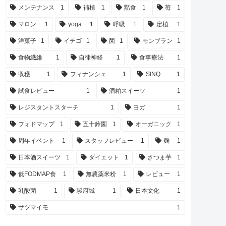
メンテナンス
1
補植
1
黙食
1
苺
1
マロン
1
yoga
1
呼吸
1
定植
1
洋菓子
1
イチゴ
1
菌
1
モンブラン
1
食物繊維
1
自律神経
1
食事療法
1
収穫
1
フィナンシェ
1
SINQ
1
試食レビュー
1
酒粕スイーツ
1
レジスタントスターチ
1
ヨガ
1
フォドマップ
1
五十鈴園
1
オーガニック
1
周年イベント
1
スタッフレビュー
1
麹
1
日本酒スイーツ
1
ダイエット
1
さつま芋
1
低FODMAP食
1
無農薬米粉
1
レビュー
1
乳酸菌
1
駿府城
1
日本文化
1
サツマイモ
1