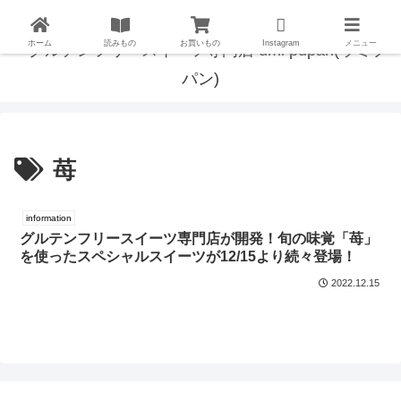
ホーム
読みもの
お買いもの
Instagram
メニュー
苺
information
グルテンフリースイーツ専門店が開発！旬の味覚「苺」
を使ったスペシャルスイーツが12/15より続々登場！
2022.12.15