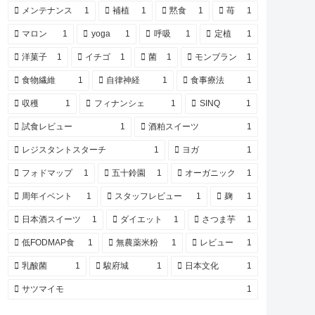
メンテナンス
1
補植
1
黙食
1
苺
1
マロン
1
yoga
1
呼吸
1
定植
1
洋菓子
1
イチゴ
1
菌
1
モンブラン
1
食物繊維
1
自律神経
1
食事療法
1
収穫
1
フィナンシェ
1
SINQ
1
試食レビュー
1
酒粕スイーツ
1
レジスタントスターチ
1
ヨガ
1
フォドマップ
1
五十鈴園
1
オーガニック
1
周年イベント
1
スタッフレビュー
1
麹
1
日本酒スイーツ
1
ダイエット
1
さつま芋
1
低FODMAP食
1
無農薬米粉
1
レビュー
1
乳酸菌
1
駿府城
1
日本文化
1
サツマイモ
1