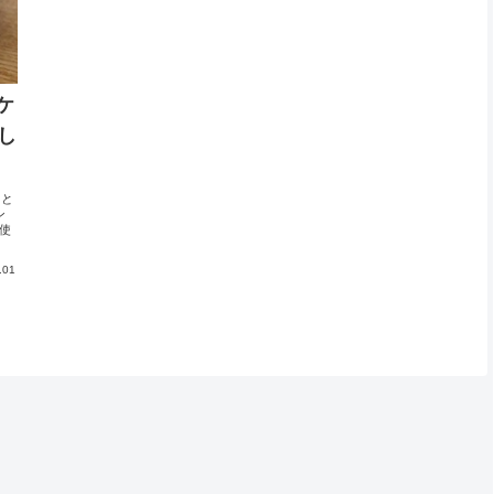
ケ
し
っと
ン
使
.01