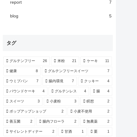
report
7
blog
5
タグ
グルテンフリー
26
米粉
21
ケーキ
11
健康
8
グルテンフリースイーツ
7
ウミプパン
7
腸内環境
7
クッキー
4
パウンドケーキ
4
グルテンレス
4
腸
4
スイーツ
3
小麦粉
3
瞑想
2
ポップアップショップ
2
小麦不使用
2
善玉菌
2
腸内フローラ
2
無農薬
2
サイレントディナー
2
甘酒
1
栗
1