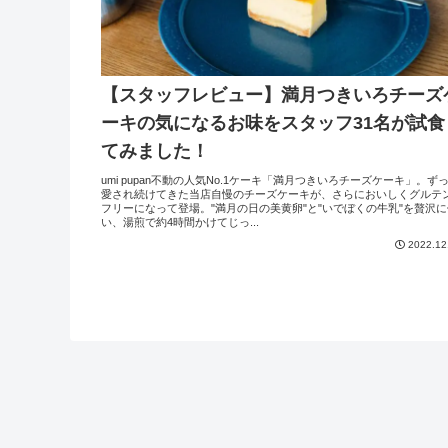
【スタッフレビュー】満月つきいろチーズ
ーキの気になるお味をスタッフ31名が試食
てみました！
umi pupan不動の人気No.1ケーキ「満月つきいろチーズケーキ」。ず
愛され続けてきた当店自慢のチーズケーキが、さらにおいしくグルテ
フリーになって登場。"満月の日の美黄卵"と"いでぼくの牛乳"を贅沢に
い、湯煎で約4時間かけてじっ...
2022.12