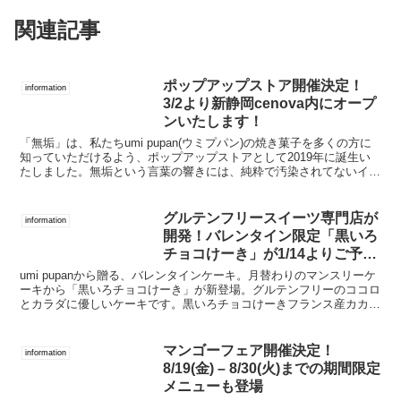
関連記事
ポップアップストア開催決定！
information
3/2より新静岡cenova内にオープ
ンいたします！
「無垢」は、私たちumi pupan(ウミプパン)の焼き菓子を多くの方に
知っていただけるよう、ポップアップストアとして2019年に誕生い
たしました。⁡無垢という言葉の響きには、純粋で汚染されてないイメ
ージがあります。⁡純粋な焼き菓子をお届け...
グルテンフリースイーツ専門店が
information
開発！バレンタイン限定「黒いろ
チョコけーき」が1/14よりご予約
開始！
umi pupanから贈る、バレンタインケーキ。月替わりのマンスリーケ
ーキから「黒いろチョコけーき」が新登場。グルテンフリーのココロ
とカラダに優しいケーキです。黒いろチョコけーきフランス産カカオ
マスを贅沢に使用し、美黄卵（びおうらん）で焼き...
マンゴーフェア開催決定！
information
8/19(金) – 8/30(火)までの期間限定
メニューも登場