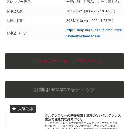
アレルギー表示
一部に卵、乳製品、ナッツ類を含む
お申込期間
2023/12/21(木) – 2024/1/14(日)
お届け期間
2024/1/18(木) – 2024/1/28(日)
https://shop.umipupan.jp/products/st
お申込ページ
rawberry-cheesecake
「雪いちごケーキ」ご購入ページ
詳細はInstagramをチェック
グルテンフリーの基礎知識｜無理のないグルテンレス
生活で健康的な身体づくり
ここ数年で、耳にする機会が増えたグルテンフリーという言葉。
身体に良い、小麦を摂取しない食生活と、大まかな意味は知って