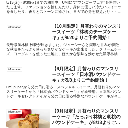
8/19(金) - 8/30(火)までの期間中、UMIにて"マンゴーフェア"を開催い
たします。ファッションを愉しんだり、身体に優しい冷たいスイーツ
を食したり、香りとストーンに癒され、ヨガで心身を整えたり・・・
UMIでは、五感を使って自分をリ...
【10月限定】月替わりのマンスリ
information
ースイーツ「林檎のチーズケー
キ」が9/20よりご予約開始！
長野県産林檎 秋映が届きました。ジューシーさと濃厚な甘みが特徴
な秋映をたっぷり使った爽やかなケーキが出来ました。クリームチー
ズ、ヨーグルトを使った生地に、ほのかな酸味を効かせた濃厚林檎の
コンポートを入れて焼き上げました。爽やかなチーズケーキ...
【6月限定】月替わりのマンスリ
information
ースイーツ「日本酒パウンドケー
キ」が5/8よりご予約開始！
umi pupanから父の日に贈る、スペシャルスイーツ。月替わりのマン
スリーケーキから「日本酒パウンドケーキ」が新登場。日本酒パウン
ドケーキセレクトアイから父の日に贈る特別なパウンドケーキが今年
も登場！初亀酒造の誉富士100%特別純米酒を玄...
【9月限定】月替わりのマンスリ
information
ーケーキ「たっぷり林檎と胡桃の
パウンドケーキ」が8/18よりご予