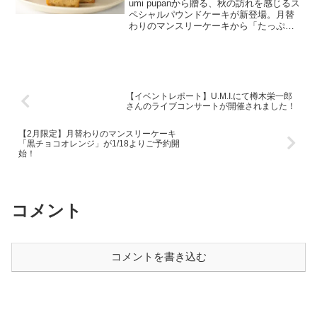
約受付中！
umi pupanから贈る、秋の訪れを感じるス
ペシャルパウンドケーキが新登場。月替
わりのマンスリーケーキから「たっぷり
林檎と胡桃のパウンドケーキ」が新登
場。グルテンフリーのココロとカラダに
優しいケーキです。たっぷり林檎と胡桃
のパウンドケーキ...
【イベントレポート】U.M.I.にて樽木栄一郎
さんのライブコンサートが開催されました！
【2月限定】月替わりのマンスリーケーキ
「黒チョコオレンジ」が1/18よりご予約開
始！
コメント
コメントを書き込む