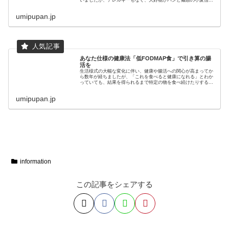
いましたが、アレルギーもなく、大好物がパンと麺類の小麦信者
のわたしには、あまり関心がありませんでした。ただ、年齢を重
ねるにつ...
umipupan.jp
あなた仕様の健康法「低FODMAP食」で引き算の腸
活を
生活様式の大幅な変化に伴い、健康や腸活への関心が高まってか
ら数年が経ちましたが、「これを食べると健康になれる」とわか
っていても、結果を得られるまで特定の物を食べ続けたりするの
は至難の業。どの方法があなたに合っているかを見つけるのも大
変です。...
umipupan.jp
information
この記事をシェアする