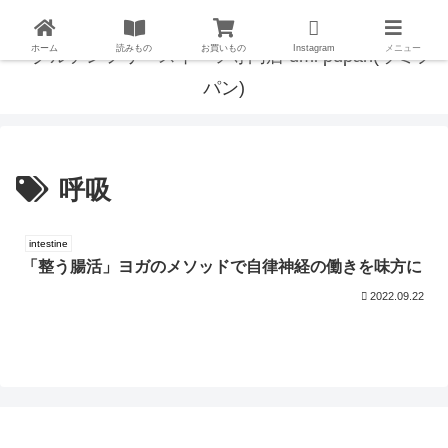
ホーム
読みもの
お買いもの
Instagram
メニュー
呼吸
intestine
「整う腸活」ヨガのメソッドで自律神経の働きを味方に
2022.09.22