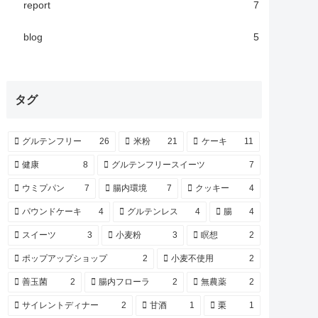
report
7
blog
5
タグ
グルテンフリー
26
米粉
21
ケーキ
11
健康
8
グルテンフリースイーツ
7
ウミプパン
7
腸内環境
7
クッキー
4
パウンドケーキ
4
グルテンレス
4
腸
4
スイーツ
3
小麦粉
3
瞑想
2
ポップアップショップ
2
小麦不使用
2
善玉菌
2
腸内フローラ
2
無農薬
2
サイレントディナー
2
甘酒
1
栗
1