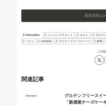
最新情報はIn
information
シャインマスカット
タルト
グルテ
パフェ
umitable
グルテンフリースイーツ
静岡
この
関連記事
グルテンフリースイ
information
「新感覚チーズケーキ