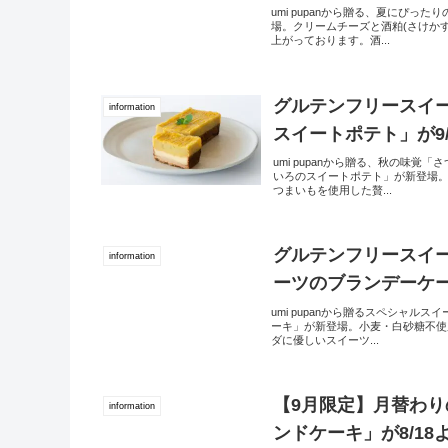
umi pupanから贈る、夏にぴ
場。クリームチーズと酒粕(さけか
上がっております。酒...
グルテンフリースイ
information
スイートポテト」が9
umi pupanから贈る、秋の味
いろのスイートポテト」が新登場
つまいもを使用した贅...
グルテンフリースイ
information
ーツのブランデーケー
umi pupanから贈るスペシャ
ーキ」が新登場。小麦・白砂糖不使
ダに優しいスイーツ...
【9月限定】月替わ
information
ンドケーキ」が8/1