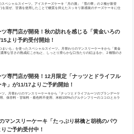
ったりのスペシャルスイーツ。アイスチーズケーキ「月の酒」「雪の華」の２種が新登
す)を混ぜ、甘酒を使用したことで糖質を抑えたスッキリ新感覚のチーズケーキに仕
ーツ専門店が開発！秋の訪れを感じる「黄金いろの
/15より予約受付開始！
覚「さつまいも」を使ったスペシャルスイーツ。月替わりのマンスリーケーキから「黄金
。濃厚な甘さの熟成紅こがねと、しっとり滑らかな口当たりの紅はるか、２種類のさ
ーツ専門店が開発！12月限定「ナッツとドライフル
キ」が11/17よりご予約開始！
ルスイーツ。月替わりのマンスリーケーキから「ナッツとドライフルーツのブランデーケ
用、保存料・甘味料・着色料不使用、米粉100%のグルテンフリーのココロとカラ
りのマンスリーケーキ「たっぷり林檎と胡桃のパウ
8よりご予約受付中！