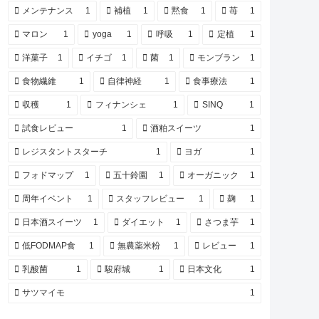
メンテナンス
1
補植
1
黙食
1
苺
1
マロン
1
yoga
1
呼吸
1
定植
1
洋菓子
1
イチゴ
1
菌
1
モンブラン
1
食物繊維
1
自律神経
1
食事療法
1
収穫
1
フィナンシェ
1
SINQ
1
試食レビュー
1
酒粕スイーツ
1
レジスタントスターチ
1
ヨガ
1
フォドマップ
1
五十鈴園
1
オーガニック
1
周年イベント
1
スタッフレビュー
1
麹
1
日本酒スイーツ
1
ダイエット
1
さつま芋
1
低FODMAP食
1
無農薬米粉
1
レビュー
1
乳酸菌
1
駿府城
1
日本文化
1
サツマイモ
1