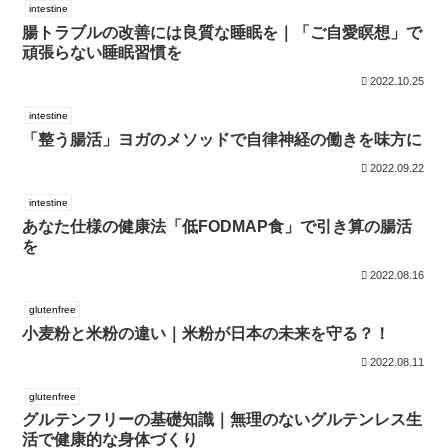
intestine
腸トラブルの改善には良質な睡眠を｜「ご自愛瞑想」で
頑張らない睡眠習慣を
2022.10.25
intestine
「整う腸活」ヨガのメソッドで自律神経の働きを味方に
2022.09.22
intestine
あなた仕様の健康法「低FODMAP食」で引き算の腸活
を
2022.08.16
glutenfree
小麦粉と米粉の違い｜米粉が日本の未来を守る？！
2022.08.11
glutenfree
グルテンフリーの基礎知識｜無理のないグルテンレス生
活で健康的な身体づくり